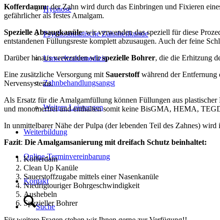
Kofferdamm
: der Zahn wird durch das Einbringen und Fixieren ein
Hypnose
gefährlicher als festes Amalgam.
Spezielle Absaugkanüle
: wir verwenden das speziell für diese Proz
Psychosomatische Zahnheilkunde
entstandenen Füllungsreste komplett abzusaugen. Auch der feine Schle
Darüber hinaus verwenden wir
spezielle Bohrer
, die die Erhitzung
Umweltzahnmedizin
Eine zusätzliche Versorgung mit
Sauerstoff
während der Entfernung d
Zahnbehandlungsangst
Nervensystems.
Als Ersatz für die Amalgamfüllung können Füllungen aus plastisch
Weitere Leistungen
und monomerfrei und enthalten somit keine BisGMA, HEMA, T
In unmittelbarer Nähe der Pulpa (der lebenden Teil des Zahnes) wird
Weiterbildung
Fazit
:
Die Amalgamsanierung mit dreifach Schutz beinhaltet:
Online-Terminvereinbarung
Kofferdam
Clean Up Kanüle
Sauerstoffzugabe mittels einer Nasenkanüle
Kontakt
Niedrigtouriger Bohrgeschwindigkeit
Aushebeln
Spezieller Bohrer
Suche
Für weitere Fragen stehen wir Ihnen gerne zur Verfügung!!