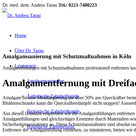
Dr. med. dent. Andrea Tarau
Tel.: 0221-7400223
Home
Über Dr. Tarau
Amalgamsanierung mit Schutzmaßnahmen in Köln
Leistungen
Amalgamfüllungen mit Schutzmaßnahmen professionell entfernen las
Amalgamentfernung mit Dreifa
Amalgamsanierung
Ästhetische Zahnheilkunde
Amalgam ist eine Metalllegierung die über 50% aus Quecksilber besteh
Bluthirnschranke kann die Quecksilberdämpfe nicht stoppen! Ausser
Biologische Zahnheilkunde
Aus diesen Gründen empfehlen wir die Amalgamfüllungen entfernen zu 
Amalgamfüllungen und gleichzeitiges Ersetzten durch Materialien wi
Sicherheitsmassnahmen an. Diese Schutzmassnahmen sind absolut not
Holistische Zahnmedizin
Entfernen der Amalgamfüllung entstehen, zu minimieren, bieten wir di