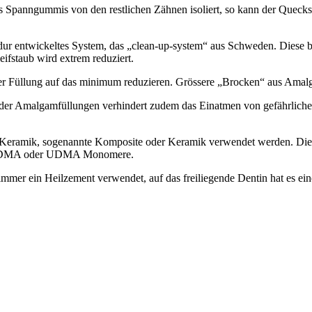
es Spanngummis von den restlichen Zähnen isoliert, so kann der Queck
edur entwickeltes System, das „clean-up-system“ aus Schweden. Diese bi
ifstaub wird extrem reduziert.
 der Füllung auf das minimum reduzieren. Grössere „Brocken“ aus Ama
er Amalgamfüllungen verhindert zudem das Einatmen von gefährlichen
er Keramik, sogenannte Komposite oder Keramik verwendet werden. Di
EGDMA oder UDMA Monomere.
 immer ein Heilzement verwendet, auf das freiliegende Dentin hat es e